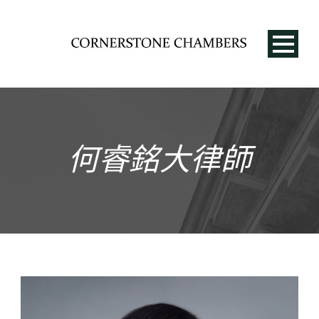
何睿銘大律師
CN