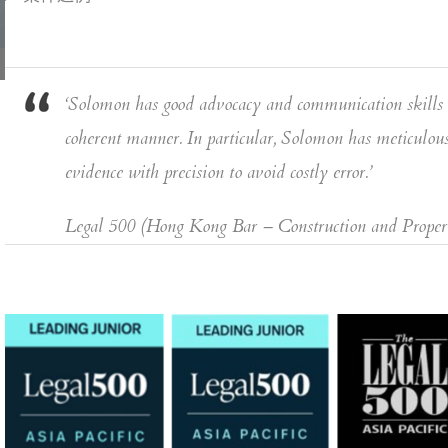
‘Solomon has good advocacy and communication skills a
coherent manner. In particular, Solomon has meticulou
evidence with precision to avoid costly error.’
Legal 500 (Hong Kong Bar – Construction and Proper