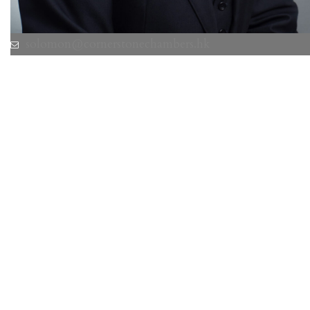
solomon@cornerstonechambers.hk