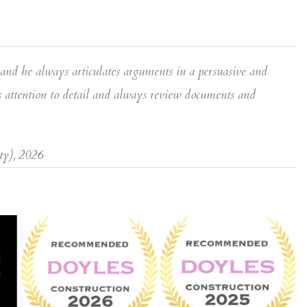
nd he always articulates arguments in a persuasive and
s attention to detail and always review documents and
ty), 2026